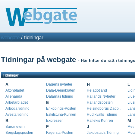
webgate
/ tidningar
Tidningar på webgate
- Här hittar du rätt i tidnin
Tidningar
A
H
L
Dagens nyheter
Aftonbladet
Dala-Demokraten
Helagotland
Lidi
Allehanda
Dalarnas tidning
Hallands Nyheter
Ljus
E
Arbetarbladet
Hallandsposten
Ljus
Arboga tidning
Enköpings-Posten
Helsingborgs Dagbl.
Läns
Avesta tidning
Eskilstuna-Kuriren
Hudikvalls Tidning
Läns
B
M
Expressen
Hällekis Kuriren
F
J
Barometern
Metr
Bergslagsposten
Fagersta-Posten
Jakobstads Tidning
Mota