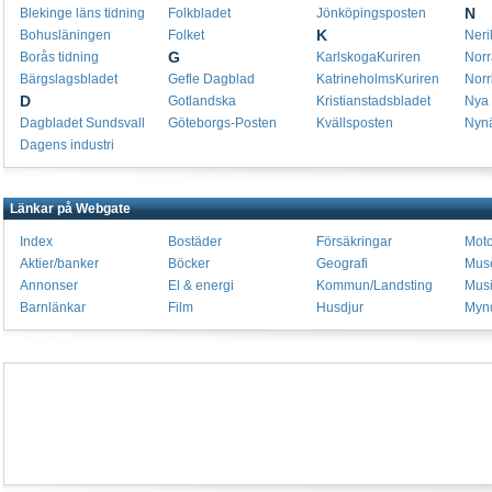
N
Blekinge läns tidning
Folkbladet
Jönköpingsposten
K
Bohusläningen
Folket
Neri
G
Borås tidning
KarlskogaKuriren
Norr
Bärgslagsbladet
Gefle Dagblad
KatrineholmsKuriren
Norr
D
Gotlandska
Kristianstadsbladet
Nya 
Dagbladet Sundsvall
Göteborgs-Posten
Kvällsposten
Nyn
Dagens industri
Länkar på Webgate
Index
Bostäder
Försäkringar
Moto
Aktier/banker
Böcker
Geografi
Mus
Annonser
El & energi
Kommun/Landsting
Mus
Barnlänkar
Film
Husdjur
Mynd